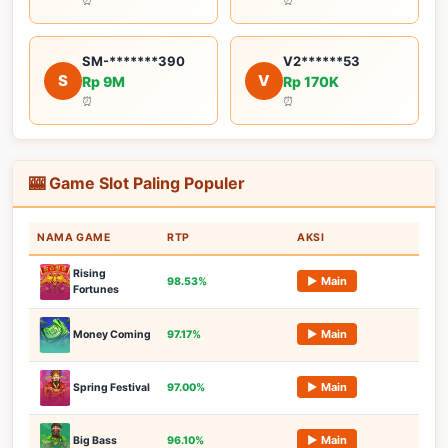
⏰
⏰
SM-*******390
V2******53
S
V
Rp 9M
Rp 170K
⏰
⏰
🎰 Game Slot Paling Populer
NAMA GAME
RTP
AKSI
Rising
▶ Main
98.53%
Fortunes
▶ Main
Money Coming
97.17%
▶ Main
Spring Festival
97.00%
▶ Main
Big Bass
96.10%