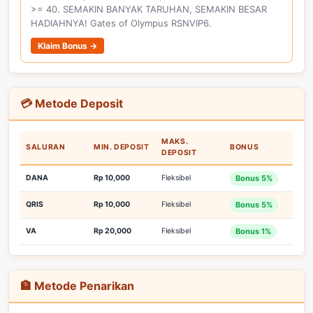
>= 40. SEMAKIN BANYAK TARUHAN, SEMAKIN BESAR
HADIAHNYA! Gates of Olympus RSNVIP6.
Klaim Bonus →
💳 Metode Deposit
MAKS.
SALURAN
MIN. DEPOSIT
BONUS
DEPOSIT
DANA
Rp 10,000
Fleksibel
Bonus 5%
QRIS
Rp 10,000
Fleksibel
Bonus 5%
VA
Rp 20,000
Fleksibel
Bonus 1%
🏦 Metode Penarikan