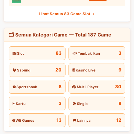
Lihat Semua 83 Game Slot →
🗂️ Semua Kategori Game — Total 187 Game
83
3
🎰 Slot
🐟 Tembak Ikan
20
9
🐓 Sabung
🃏 Kasino Live
6
30
⚽ Sportsbook
🎲 Multi-Player
3
8
🃏 Kartu
🎯 Single
13
12
🌐 WE Games
🎮 Lainnya