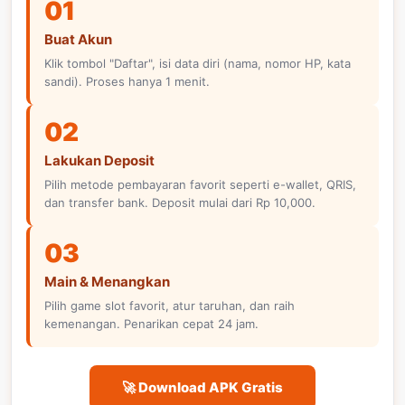
01
Buat Akun
Klik tombol "Daftar", isi data diri (nama, nomor HP, kata
sandi). Proses hanya 1 menit.
02
Lakukan Deposit
Pilih metode pembayaran favorit seperti e-wallet, QRIS,
dan transfer bank. Deposit mulai dari Rp 10,000.
03
Main & Menangkan
Pilih game slot favorit, atur taruhan, dan raih
kemenangan. Penarikan cepat 24 jam.
🚀 Download APK Gratis