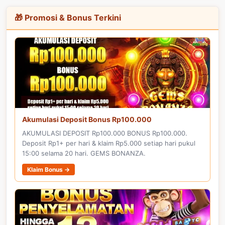
🎁 Promosi & Bonus Terkini
Akumulasi Deposit Bonus Rp100.000
AKUMULASI DEPOSIT Rp100.000 BONUS Rp100.000.
Deposit Rp1+ per hari & klaim Rp5.000 setiap hari pukul
15:00 selama 20 hari. GEMS BONANZA.
Klaim Bonus →